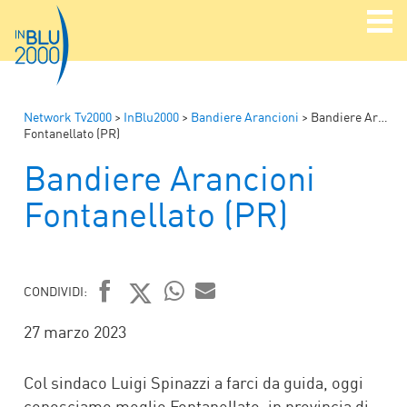
Network Tv2000
>
InBlu2000
>
Bandiere Arancioni
>
Bandiere Arancioni
Fontanellato (PR)
Bandiere Arancioni
Fontanellato (PR)
CONDIVIDI:
FACEBOOK
TWITTER
WHATSAPP
MAIL
27 marzo 2023
Col sindaco Luigi Spinazzi a farci da guida, oggi
conosciamo meglio Fontanellato, in provincia di