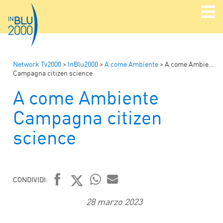
Network Tv2000
>
InBlu2000
>
A come Ambiente
>
A come Ambiente
Campagna citizen science
A come Ambiente
Campagna citizen
science
CONDIVIDI:
FACEBOOK
TWITTER
WHATSAPP
MAIL
28 marzo 2023