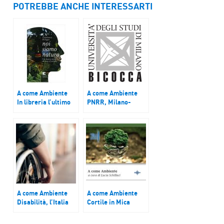
POTREBBE ANCHE INTERESSARTI
A come Ambiente
A come Ambiente
In libreria l’ultimo
PNRR, Milano-
libro di Gianfranco
Bicocca lancia i
Bologna “Noi siamo
dottorati in P.A.,
natura”
Blue economy e
Patrimonio
immateriale
A come Ambiente
A come Ambiente
Disabilità, l’Italia
Cortile in Mica
resta indietro
Aurea
nell’accessibilità