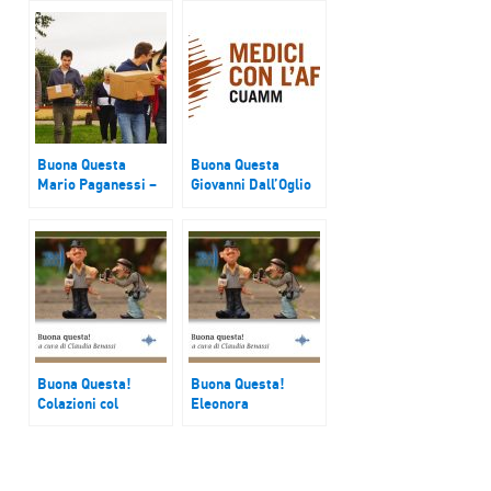
Buona Questa
Buona Questa
Mario Paganessi –
Giovanni Dall’Oglio
Farm4autism
di Cuamm e raccolta
fondi per salvare
“Casa di Alice”
Buona Questa!
Buona Questa!
Colazioni col
Eleonora
sorriso e
Occhinegro – vice
Associazione
pres. Abfo –
CasaOz Onlus
Associazione
benefica Fulvio