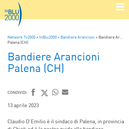
Network Tv2000
>
InBlu2000
>
Bandiere Arancioni
>
Bandiere Arancioni
Palena (CH)
Bandiere Arancioni
Palena (CH)
CONDIVIDI:
FACEBOOK
TWITTER
WHATSAPP
MAIL
13 aprile 2023
Claudio D’Emilio è il sindaco di Palena, in provincia
di Chieti ed è la nostra guida alla bandiera