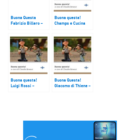
Buona Questa
Buona questa!
Fabrizio Billero –
Champs e Cucina
Cooperativa Sociale
Popolare Genovese
Raggio
Buona questa!
Buona Questa!
Luigi Rossi –
Giacomo di Thiene –
Vicepresidente
ass. Naz. Dimore
Pane Quotidiano
storiche
Onlus