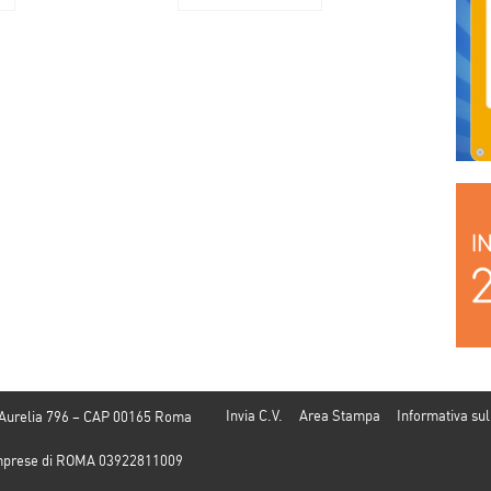
acquisti di Natale e
l’Istat
tasse
Invia C.V.
Area Stampa
Informativa sul
 Aurelia 796 – CAP 00165 Roma
e Imprese di ROMA 03922811009