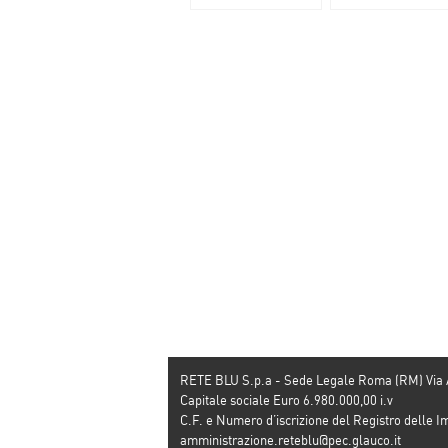
110%, le nuove
preferito dagli
regole
italiani
RETE BLU S.p.a - Sede Legale Roma (RM) Via
Capitale sociale Euro 6.980.000,00 i.v
C.F. e Numero d’iscrizione del Registro dell
amministrazione.reteblu@pec.glauco.it