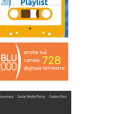
la privacy
Social Media Policy
Codice Etico