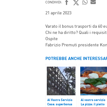
CONDIVIDI:
FACEBOOK
TWITTER
WHATSAP
MAIL
21 aprile 2023
Varato il bonus trasporti da 60 e
Chi ne ha diritto? Quali i requisi
Ospite
Fabrizio Premuti presidente Kon
POTREBBE ANCHE INTERESSA
Al Vostro Servizio
Al vostro servizio
Casa: superbonus
La pizza: il piatto