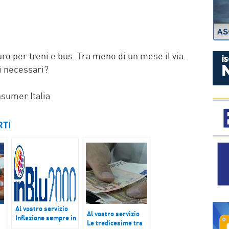
P
uro per treni e bus. Tra meno di un mese il via.
ti necessari?
sumer Italia
RTI
Al vostro servizio
Al vostro servizio
Inflazione sempre in
Le tredicesime tra
ascesa secondo