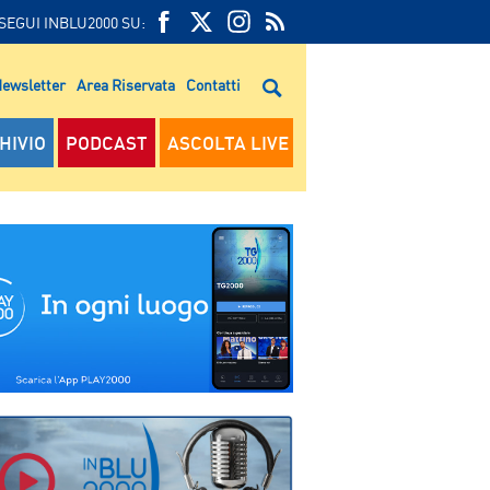
SEGUI INBLU2000 SU:
FEED
FACEBOOK
TWITTER
FEED
RSS
ewsletter
Area Riservata
Contatti
RSS
HIVIO
PODCAST
ASCOLTA LIVE