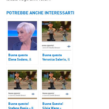
POTREBBE ANCHE INTERESSARTI
Buona questa
Buona questa
Elena Sodano, il
Veronica Salerio, il
paese di Cicala
progetto “Stiamo
bene in Crocetta”
Buona questa!
Buona Questa!
Stefano Regio – Il
Silvia Wang –