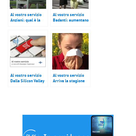
Al vostro servizio
Al vostro servizio
Anziani: qual è la
Badanti: aumentano
situazione dopo
le paghe
oltre un anno di
pandemia e la
riapertura in questi
giorni delle Rsa
Al vostro servizio
Al vostro servizio
Dalla Silicon Valley
Arriva la stagione
alla Credit Suisse
delle allergie
cosa sta accadendo
nel mondo bancario