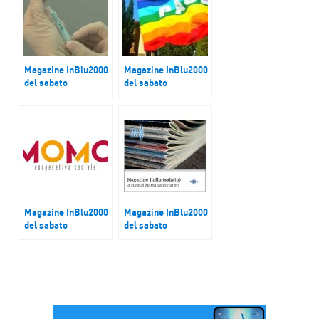
Magazine InBlu2000
Magazine InBlu2000
del sabato
del sabato
Cuamm, l’attuale
La casa della Pace
situazione dei
di Parma
vaccini in Africa
Magazine InBlu2000
Magazine InBlu2000
del sabato
del sabato
Cooperativa MOMO
Antonella Falugiani,
di Cuneo
presidente
CoorDown