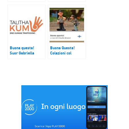
paese di Cicala
progetto “Stiamo
bene in Crocetta”
Buona questa!
Buona Questa!
Suor Gabriella
Colazioni col
Bottani – Talita Kum
sorriso e
Associazione
CasaOz Onlus