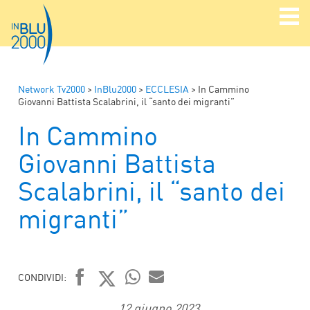
Network Tv2000
>
InBlu2000
>
ECCLESIA
>
In Cammino
Giovanni Battista Scalabrini, il “santo dei migranti”
In Cammino
Giovanni Battista
Scalabrini, il “santo dei
migranti”
CONDIVIDI:
FACEBOOK
TWITTER
WHATSAPP
MAIL
12 giugno 2023