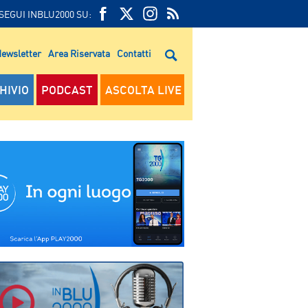
SEGUI INBLU2000 SU:
FEED
FACEBOOK
TWITTER
FEED
RSS
ewsletter
Area Riservata
Contatti
RSS
HIVIO
PODCAST
ASCOLTA LIVE