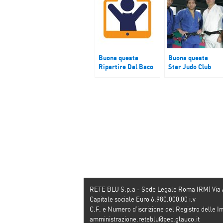
Buona questa
Buona questa
Ripartire Dal Baco
Star Judo Club
Da Seta e Tutti
Scampia
Connessi
RETE BLU S.p.a - Sede Legale Roma (RM) Via
Capitale sociale Euro 6.980.000,00 i.v
C.F. e Numero d’iscrizione del Registro dell
amministrazione.reteblu@pec.glauco.it