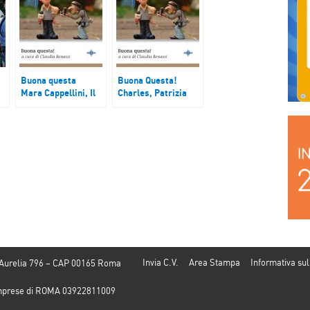
Buona questa
Buona Questa!
Mara Cappellini, Il
Charles, Patrizia
Melograno
Padestio Piccione e
Paolo Menconi
Invia C.V.
Area Stampa
Informativa sul
 Aurelia 796 – CAP 00165 Roma
e Imprese di ROMA 03922811009