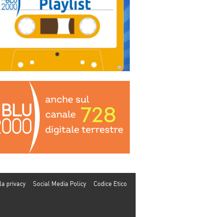
la privacy
Social Media Policy
Codice Etico