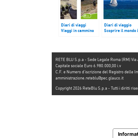
Diari di viaggi
Diari di viaggio
Viaggi in cammino
Scoprire il mondo 
barca a vela
RETE BLU S.p.a - Sede Legale Roma (RM) Via
Capitale sociale Euro 6.980.000,00 i.v
C.F. e Numero d’iscrizione del Registro dell
amministrazione.reteblu@pec.glauco.it
Copyright 2026 ReteBlu S.p.a - Tutti i diritti rise
Informat