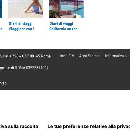
Diari di viaggi
Diari di viaggi
in
Viaggiare con i
California on the
bimbi si può
road
Invia C.V.
Area Stampa
Informativa sul
 Aurelia 796 – CAP 00165 Roma
e Imprese di ROMA 03922811009
rvati.
iva sulla raccolta
Le tue preferenze relative alla priva