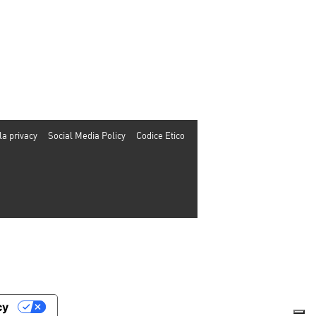
la privacy
Social Media Policy
Codice Etico
cy