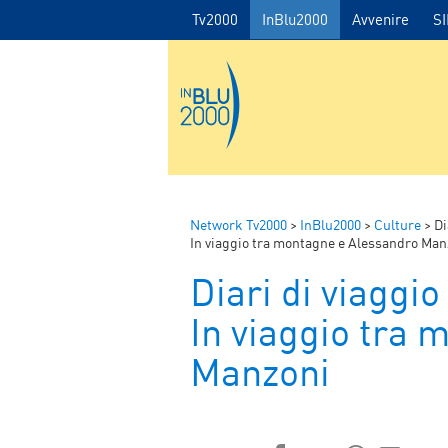
Tv2000
InBlu2000
Avvenire
S
Network Tv2000
>
InBlu2000
>
Culture
>
Di
In viaggio tra montagne e Alessandro Man
Diari di viaggio
In viaggio tra
Manzoni