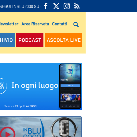
SEGUI INBLU2000 SU:
FEED
FACEBOOK
TWITTER
FEED
RSS
ewsletter
Area Riservata
Contatti
RSS
HIVIO
PODCAST
ASCOLTA LIVE