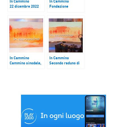
In Cammino
In Cammino
22 dicembre 2022
Fondazione
Rachelina
Ambrosini di
Venticano (Avellino)
compie 50 anni
In Cammino
In Cammino
Cammino sinodale,
Secondo raduno di
il commento di
Fraternità, la
mons. Luis Marin de
community nata
San Martin,
dall’attività on line
sottosegretario
di don Alberto
sinodo dei vescovi
Ravagnani