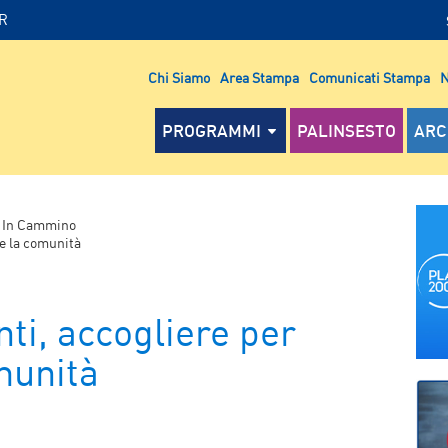
IR
Chi Siamo
Area Stampa
Comunicati Stampa
N
PROGRAMMI
PALINSESTO
ARC
>
In Cammino
re la comunità
ti, accogliere per
munità