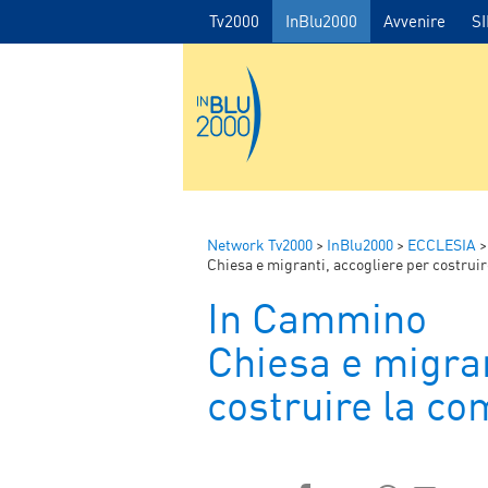
Tv2000
InBlu2000
Avvenire
S
Network Tv2000
>
InBlu2000
>
ECCLESIA
Chiesa e migranti, accogliere per costrui
In Cammino
Chiesa e migran
costruire la co