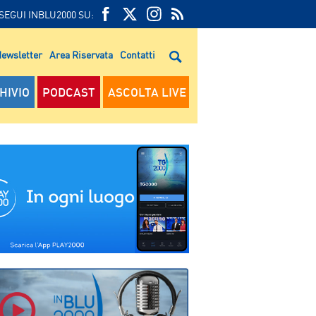
SEGUI INBLU2000 SU:
FEED
FACEBOOK
TWITTER
FEED
RSS
ewsletter
Area Riservata
Contatti
RSS
HIVIO
PODCAST
ASCOLTA LIVE