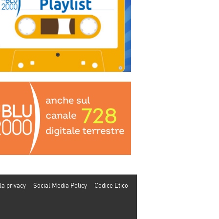
la privacy
Social Media Policy
Codice Etico