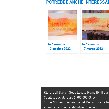
POTREBBE ANCHE INTERESSA
In Cammino
In Cammino
13 ottobre 2022
17 marzo 2023
RETE BLU S.p.a - Sede Legale Roma (RM) Via
Capitale sociale Euro 6.980.000,00 i.v
C.F. e Numero d’iscrizione del Registro dell
amministrazione.reteblu@pec.glauco.it