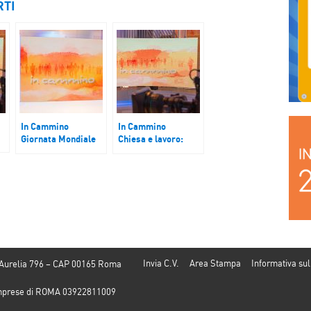
RTI
In Cammino
In Cammino
Giornata Mondiale
Chiesa e lavoro:
della Gioventù di
quando l’impresa
Lisbona
nasce in parrocchia
Invia C.V.
Area Stampa
Informativa sul
 Aurelia 796 – CAP 00165 Roma
e Imprese di ROMA 03922811009