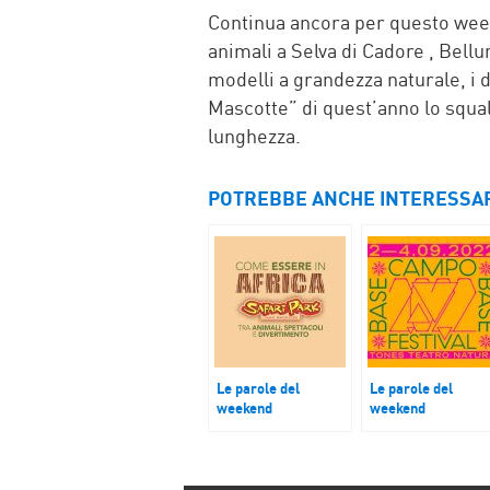
Continua ancora per questo weeke
animali a Selva di Cadore , Bellun
modelli a grandezza naturale, i 
Mascotte” di quest’anno lo squal
lunghezza.
POTREBBE ANCHE INTERESSA
Le parole del
Le parole del
weekend
weekend
“Green Coach” e
La seconda edizio
“Safari Park Lago
del Campo Base
Maggiore”
Festival