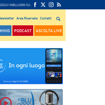
SEGUI INBLU2000 SU:
FEED
FACEBOOK
TWITTER
FEED
RSS
ewsletter
Area Riservata
Contatti
RSS
HIVIO
PODCAST
ASCOLTA LIVE