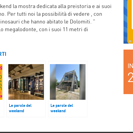
nd la mostra dedicata alla preistoria e ai suoi
o. Per tutti noi la possibilità di vedere , con
dinosauri che hanno abitato le Dolomiti. ”
o megalodonte, con i suoi 11 metri di
RTI
Le parole del
Le parole del
weekend
weekend
ne
Museo della figurina
Morgnano, Museo
delle Miniere