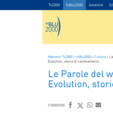
Tv2000
InBlu2000
Avvenire
S
Network Tv2000
>
InBlu2000
>
Culture
>
Le
Evolution, storie di cambiamento.
Le Parole del 
Evolution, stor
CONDIVIDI: