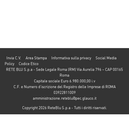
Invia C.V.
Area Stampa
Informativa sulla privacy
Social Media
Policy
Codice Etico
RETE BLU S.p.a - Sede Legale Roma (RM) Via Aurelia 796 – CAP 00165
Roma
Capitale sociale Euro 6.980.000,00 i.v
C.F. e Numero d’iscrizione del Registro delle Imprese di ROMA
03922811009
amministrazione.reteblu@pec.glauco.it
Copyright 2026 ReteBlu S.p.a - Tutti i diritti riservati.