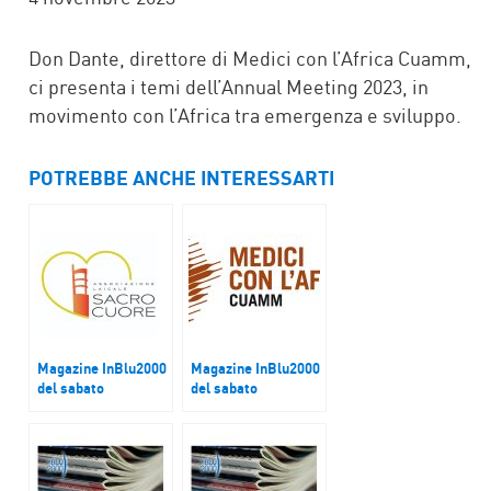
Don Dante, direttore di Medici con l’Africa Cuamm,
ci presenta i temi dell’Annual Meeting 2023, in
movimento con l’Africa tra emergenza e sviluppo.
POTREBBE ANCHE INTERESSARTI
Magazine InBlu2000
Magazine InBlu2000
del sabato
del sabato
Massimo Marino
Gli effetti della
presidente
guerra in Ucraina
Associazione Sacro
nei paesi africani
cuore APS
più poveri