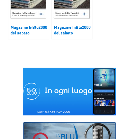
Magazine InBlu2000
Magazine InBlu2000
del sabato
del sabato
Casamica Onlus
Don Domenico
Luvarà, direttore
Oratorio Santa
Chiara a Palermo