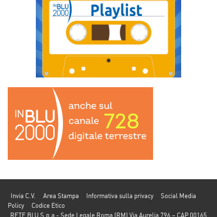
Invia C.V.
Area Stampa
Informativa sulla privacy
Social Media
Policy
Codice Etico
RETE BLU S.p.a - Sede Legale Roma (RM) Via Aurelia 796 – CAP 00165