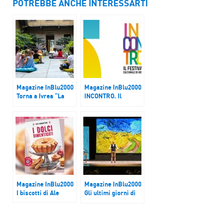
POTREBBE ANCHE INTERESSARTI
Magazine InBlu2000
Magazine InBlu2000
Torna a Ivrea “La
INCONTRO. Il
grande invasione”
Festival culturale di
VIDAS
Magazine InBlu2000
Magazine InBlu2000
I biscotti di Ale
Gli ultimi giorni di
Van Gogh