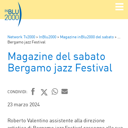
Network Tv2000
>
InBlu2000
>
Magazine inBlu2000 del sabato
>
Magaz
Bergamo jazz Festival
Magazine del sabato
Bergamo jazz Festival
CONDIVIDI:
FACEBOOK
TWITTER
WHATSAPP
MAIL
23 marzo 2024
Roberto Valentino assistente alla direzione
artistica di Bergamo jazz Festival rassegna alla sua