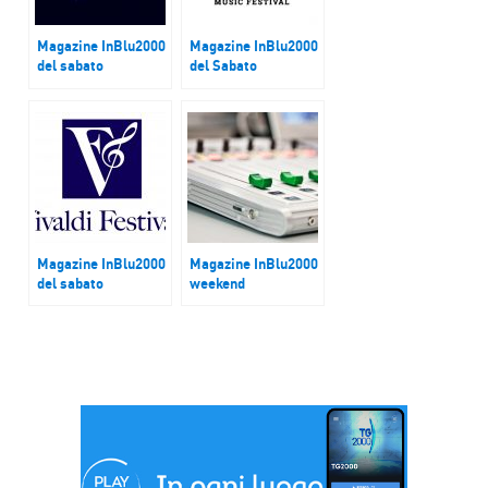
Magazine InBlu2000
Magazine InBlu2000
del sabato
del Sabato
Roma Jazz Festival
Ottava edizione del
Lucca Classica
Music Festival
Magazine InBlu2000
Magazine InBlu2000
del sabato
weekend
La seconda edizione
FantaSanremo
del Vivaldi Festival