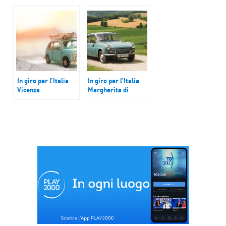
il Mezzogiorno
immaginato”
In giro per l’Italia
In giro per l’Italia
Vicenza
Margherita di
Savoia