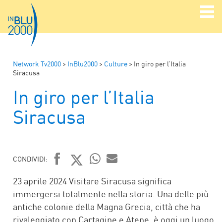
Network Tv2000
>
InBlu2000
>
Culture
>
In giro per l’Italia
Siracusa
In giro per l’Italia
Siracusa
CONDIVIDI:
FACEBOOK
TWITTER
WHATSAPP
MAIL
23 aprile 2024 Visitare Siracusa significa
immergersi totalmente nella storia. Una delle più
antiche colonie della Magna Grecia, città che ha
rivaleggiato con Cartagine e Atene, è oggi un luogo