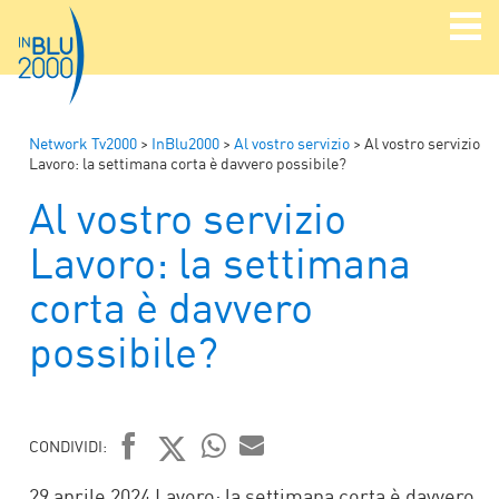
Network Tv2000
>
InBlu2000
>
Al vostro servizio
>
Al vostro servizio
Lavoro: la settimana corta è davvero possibile?
Al vostro servizio
Lavoro: la settimana
corta è davvero
possibile?
CONDIVIDI:
FACEBOOK
TWITTER
WHATSAPP
MAIL
29 aprile 2024 Lavoro: la settimana corta è davvero