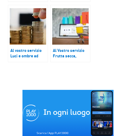
aumenta sempre di
turismo in Italia
più
durante le festività
natalizie?
Al vostro servizio
Al Vostro servizio
Luci e ombre ad
Frutta secca,
inizio 2023 nel
quanto è importante
rapporto con le
per la nostra salute
banche