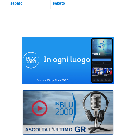
sabato
sabato
Report sui centri
Seeyousound
accoglienza
International Music
migranti in Italia
Film Festival