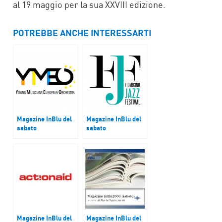
al 19 maggio per la sua XXVIII edizione.
POTREBBE ANCHE INTERESSARTI
Magazine InBlu del
Magazine InBlu del
sabato
sabato
Young Musicians
Attilio Berni,
European Orchestra
direttore artistico
del Fiumicino Jazz
Magazine InBlu del
Magazine InBlu del