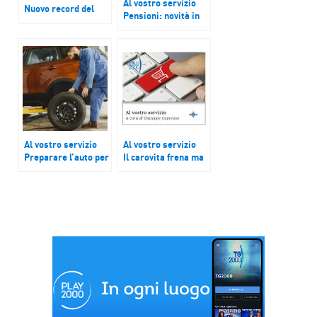
Al vostro servizio
Nuovo record del
Pensioni: novità in
prezzo della
arrivo
benzina. Aumentano
anche gpl e gas.
Quali le ricadute?
Al vostro servizio
Al vostro servizio
Preparare l’auto per
Il carovita frena ma
le vacanze
non troppo in vista
dell’estate