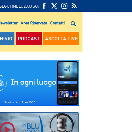
SEGUI INBLU2000 SU:
FEED
FACEBOOK
TWITTER
FEED
RSS
ewsletter
Area Riservata
Contatti
RSS
HIVIO
PODCAST
ASCOLTA LIVE