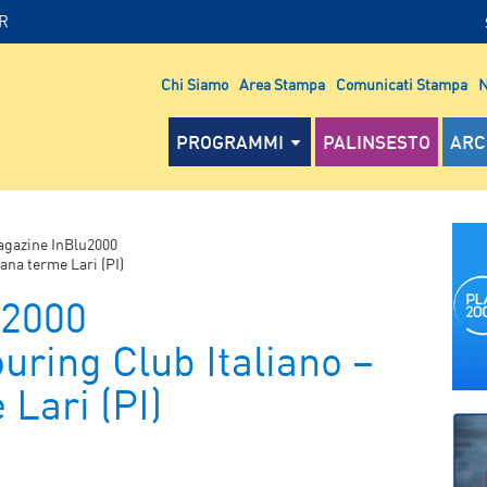
IR
Chi Siamo
Area Stampa
Comunicati Stampa
N
PROGRAMMI
PALINSESTO
ARC
gazine InBlu2000
iana terme Lari (PI)
u2000
ouring Club Italiano –
Lari (PI)