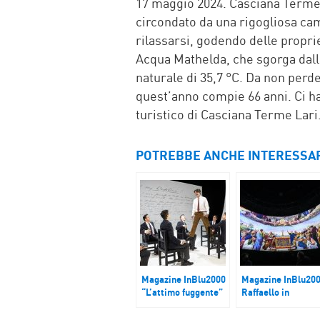
17 maggio 2024. Casciana Terme e
circondato da una rigogliosa cam
rilassarsi, godendo delle propr
Acqua Mathelda, che sgorga dal
naturale di 35,7 °C. Da non perder
quest’anno compie 66 anni. Ci ha 
turistico di Casciana Terme Lari
POTREBBE ANCHE INTERESSA
Magazine InBlu2000
Magazine InBlu20
“L’attimo fuggente”
Raffaello in
arriva a Milano
Sonosfera