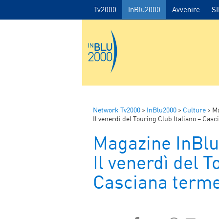
Tv2000
InBlu2000
Avvenire
S
Network Tv2000
>
InBlu2000
>
Culture
>
Ma
Il venerdì del Touring Club Italiano – Casc
Magazine InBl
Il venerdì del T
Casciana terme 