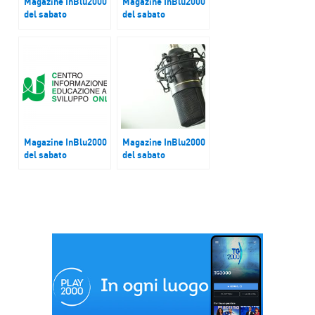
Magazine InBlu2000
Magazine InBlu2000
del sabato
del sabato
Orbita, la stagione
Baobab Experience,
di danza al Teatro
l’aiuto ai profughi in
Palladium di Roma
Moldavia
Magazine InBlu2000
Magazine InBlu2000
del sabato
del sabato
Federica Fioretti di
Erica Meucci,
Cies Onlus
direttrice artistica
della quarta
edizione di Rami
d’ORA