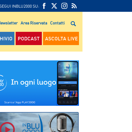
SEGUI INBLU2000 SU:
FEED
FACEBOOK
TWITTER
FEED
RSS
ewsletter
Area Riservata
Contatti
RSS
HIVIO
PODCAST
ASCOLTA LIVE