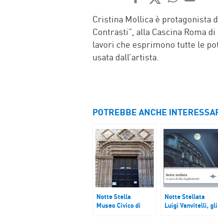
FACEBOOK
TWITTER
WHATSAP
MAIL
Cristina Mollica è protagonista d
Contrasti”, alla Cascina Roma di 
lavori che esprimono tutte le pot
usata dall’artista.
POTREBBE ANCHE INTERESSA
Notte Stella
Notte Stellata
Museo Civico di
Luigi Vanvitelli, gli
Ivrea e Palazzo
eventi per i 250 an