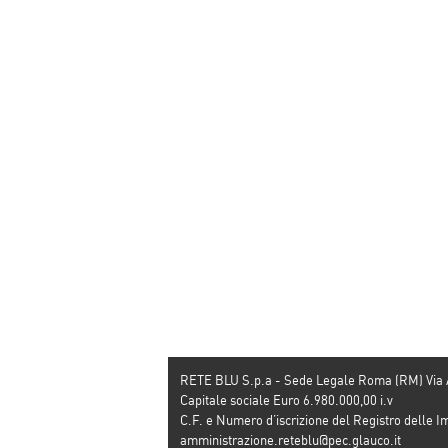
Abatellis di Palermo
dalla morte
RETE BLU S.p.a - Sede Legale Roma (RM) Via
Capitale sociale Euro 6.980.000,00 i.v
C.F. e Numero d’iscrizione del Registro dell
amministrazione.reteblu@pec.glauco.it