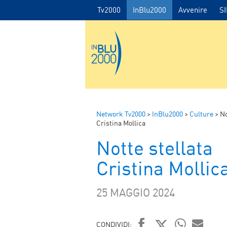
Tv2000
InBlu2000
Avvenire
S
Network Tv2000
>
InBlu2000
>
Culture
>
No
Cristina Mollica
Notte stellata
Cristina Mollic
25 MAGGIO 2024
CONDIVIDI: