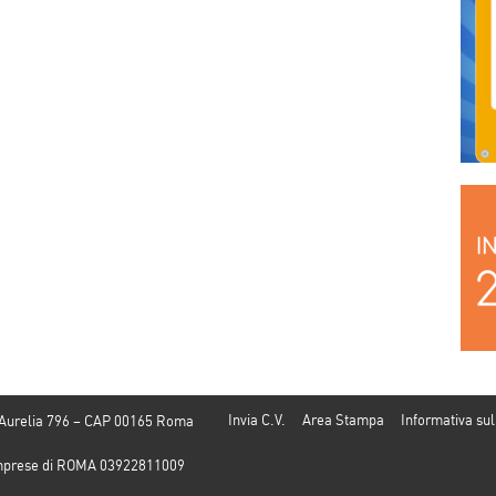
years”
Invia C.V.
Area Stampa
Informativa sul
 Aurelia 796 – CAP 00165 Roma
e Imprese di ROMA 03922811009