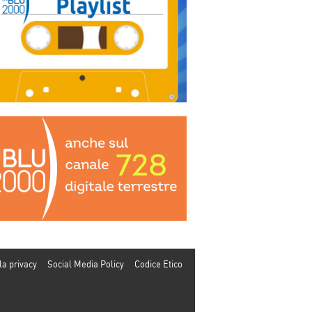
la privacy
Social Media Policy
Codice Etico