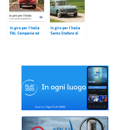
In giro per l’Italia
In giro per l’Italia
FAI, Campania ed
Santo Stefano di
Emilia Romagna
Sessanio (AQ)