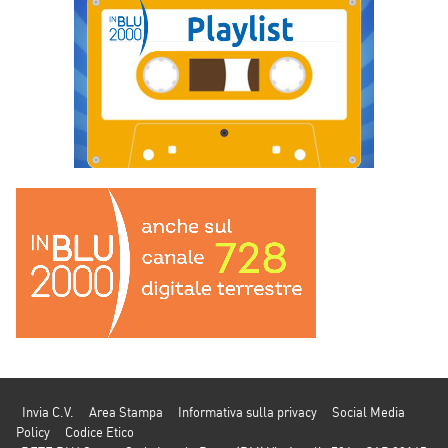
Invia C.V.
Area Stampa
Informativa sulla privacy
Social Media
Policy
Codice Etico