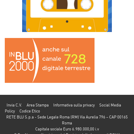
Invia C.V.
Area Stampa
Informativa sulla privacy
Social Media
Policy
Codice Etico
RETE BLU S.p.a - Sede Legale Roma (RM) Via Aurelia 796 – CAP 00165
Roma
Capitale sociale Euro 6.980.000,00 i.v