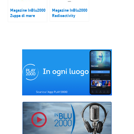
Magazine InBlu2000
Magazine InBlu2000
Zuppa di mare
Radioactivity
semplificata