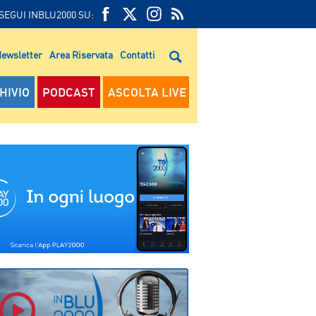
SEGUI INBLU2000 SU:
FEED
FACEBOOK
TWITTER
FEED
RSS
ewsletter
Area Riservata
Contatti
RSS
HIVIO
PODCAST
ASCOLTA LIVE