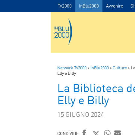
Tv2000
InBlu2000
Avvenire
S
Network Tv2000
>
InBlu2000
>
Culture
>
La
Elly e Billy
La Biblioteca d
Elly e Billy
15 GIUGNO 2024
CONDIVIDI: