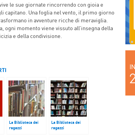
ive le sue giornate rincorrendo con gioia e
li capitano. Una foglia nel vento, il primo giorno
 trasformano in avventure ricche di meraviglia.
da, ogni momento viene vissuto all’insegna della
icizia e della condivisione.
RTI
La Biblioteca dei
La Biblioteca dei
ragazzi
ragazzi
Tutto quello che vuoi
Il consiglio del