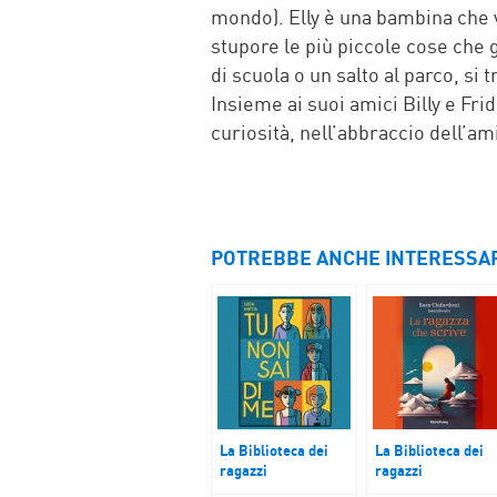
mondo). Elly è una bambina che v
stupore le più piccole cose che g
di scuola o un salto al parco, si
Insieme ai suoi amici Billy e Fri
curiosità, nell’abbraccio dell’am
POTREBBE ANCHE INTERESSA
La Biblioteca dei
La Biblioteca dei
ragazzi
ragazzi
Tu non sai di me
La ragazza che