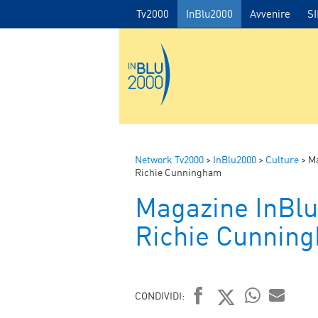
Tv2000
InBlu2000
Avvenire
S
Network Tv2000
>
InBlu2000
>
Culture
>
Ma
Richie Cunningham
Magazine InBl
Richie Cunnin
CONDIVIDI: