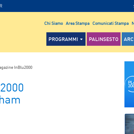
IR
Chi Siamo
Area Stampa
Comunicati Stampa
N
PROGRAMMI
PALINSESTO
ARC
gazine InBlu2000
u2000
gham