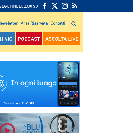
SEGUI INBLU2000 SU:
FEED
FACEBOOK
TWITTER
FEED
RSS
ewsletter
Area Riservata
Contatti
RSS
HIVIO
PODCAST
ASCOLTA LIVE