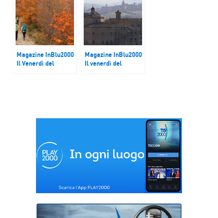
Magazine InBlu2000
Magazine InBlu2000
Il Venerdì del
Il venerdì del
Touring Club
Touring Club
Italiano – Sarsina
Italiano. Corinaldo
(FC)
(AN)