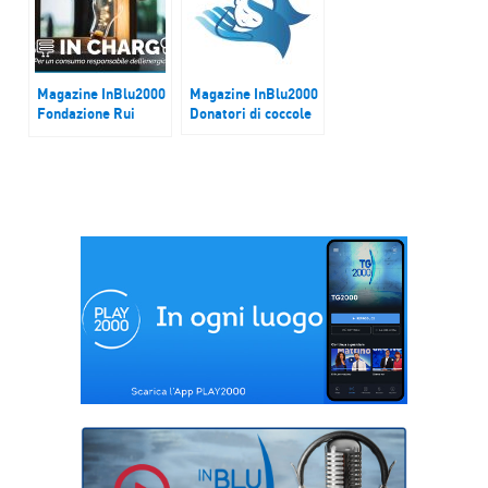
Magazine InBlu2000
Magazine InBlu2000
Fondazione Rui
Donatori di coccole
propone “Be in
charge”