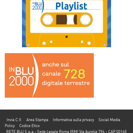
Invia C.V.
Area Stampa
Informativa sulla privacy
Social Media
Policy
Codice Etico
RETE BLU S.p.a - Sede Legale Roma (RM) Via Aurelia 796 – CAP 00165