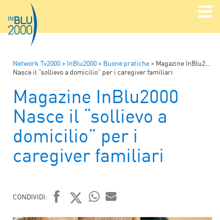
Network Tv2000
>
InBlu2000
>
Buone pratiche
>
Magazine InBlu2000
Nasce il “sollievo a domicilio” per i caregiver familiari
Magazine InBlu2000
Nasce il “sollievo a
domicilio” per i
caregiver familiari
CONDIVIDI:
FACEBOOK
TWITTER
WHATSAPP
MAIL