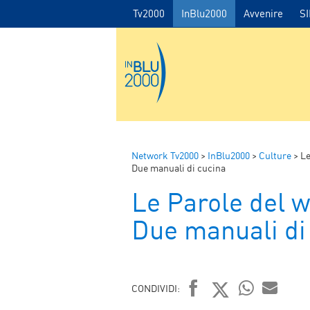
Tv2000
InBlu2000
Avvenire
S
Network Tv2000
>
InBlu2000
>
Culture
>
Le
Due manuali di cucina
Le Parole del 
Due manuali di
CONDIVIDI: