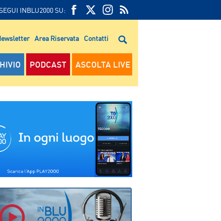
SEGUI INBLU2000 SU:
FEED
FACEBOOK
TWITTER
FEED
RSS
ewsletter
Area Riservata
Contatti
RSS
HIVIO
PODCAST
ASCOLTA LIVE