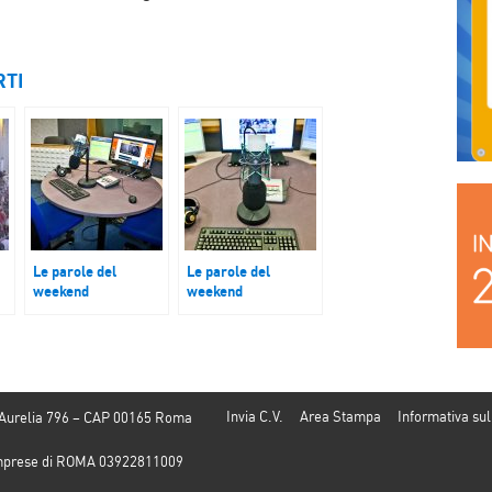
RTI
Le parole del
Le parole del
weekend
weekend
Grazzano Visconti
Strada del Vino
(PC)
Valpolicella
Invia C.V.
Area Stampa
Informativa sul
 Aurelia 796 – CAP 00165 Roma
e Imprese di ROMA 03922811009