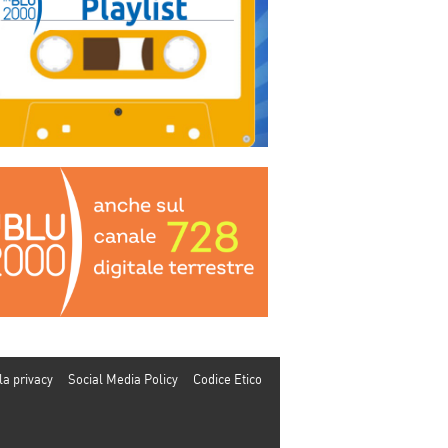
la privacy
Social Media Policy
Codice Etico