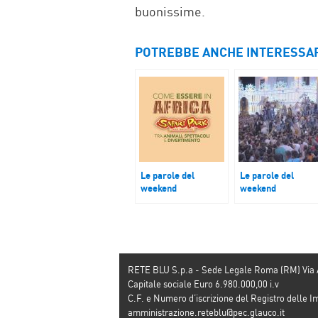
buonissime.
POTREBBE ANCHE INTERESSA
Le parole del
Le parole del
weekend
weekend
“Green Coach” e
La mostra “Il Cielo
“Safari Park Lago
Stellato” e
Maggiore”
l’anteprima del
nuovo libro di
Rosella Postorino.
RETE BLU S.p.a - Sede Legale Roma (RM) Via
Capitale sociale Euro 6.980.000,00 i.v
C.F. e Numero d’iscrizione del Registro dell
amministrazione.reteblu@pec.glauco.it