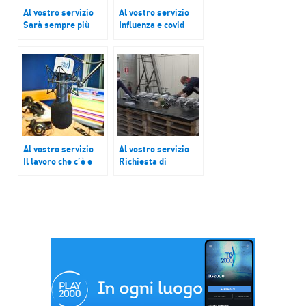
Al vostro servizio
Al vostro servizio
Sarà sempre più
Influenza e covid
costoso bere un
registreranno un
calice di vino
picco sotto Natale
Al vostro servizio
Al vostro servizio
Il lavoro che c’è e
Richiesta di
quello che non si
lavoratori a
trova
febbraio cresce
secondo il rapporto
Excelsior
Unioncamere Anpal