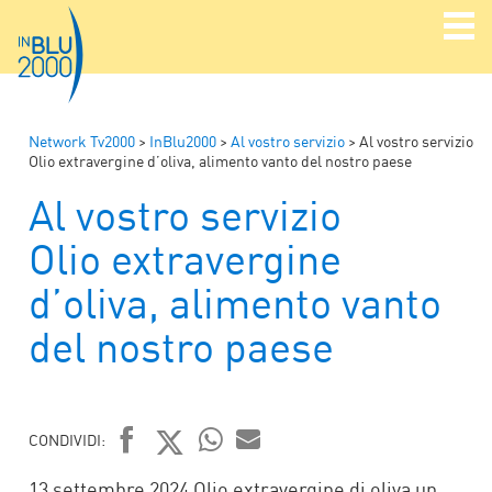
Network Tv2000
>
InBlu2000
>
Al vostro servizio
>
Al vostro servizio
Olio extravergine d’oliva, alimento vanto del nostro paese
Al vostro servizio
Olio extravergine
d’oliva, alimento vanto
del nostro paese
CONDIVIDI:
FACEBOOK
TWITTER
WHATSAPP
MAIL
13 settembre 2024 Olio extravergine di oliva un