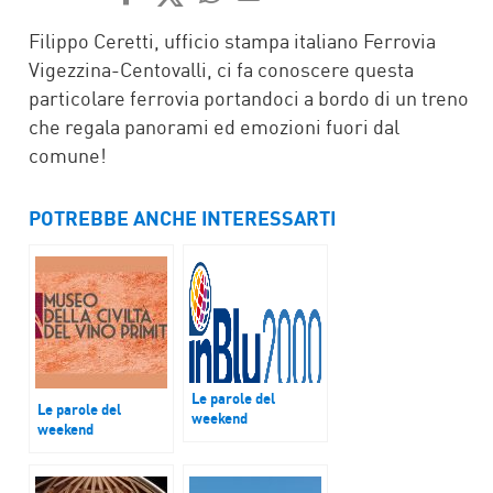
FACEBOOK
TWITTER
WHATSAPP
MAIL
Filippo Ceretti, ufficio stampa italiano Ferrovia
Vigezzina-Centovalli, ci fa conoscere questa
particolare ferrovia portandoci a bordo di un treno
che regala panorami ed emozioni fuori dal
comune!
POTREBBE ANCHE INTERESSARTI
Le parole del
Le parole del
weekend
weekend
Roberto Covaz,
Museo del Primitivo
giornalista de “Il
Piccolo”