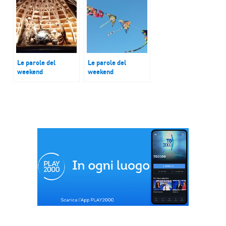
Le parole del
Le parole del
weekend
weekend
Sutrio Paese
Il festival degli
Presepe
aquiloni di San Vito
Lo Capo