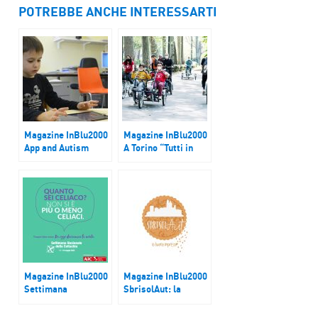
POTREBBE ANCHE INTERESSARTI
Magazine InBlu2000
Magazine InBlu2000
App and Autism
A Torino “Tutti in
sella”
Magazine InBlu2000
Magazine InBlu2000
Settimana
SbrisolAut: la
Nazionale della
rivoluzione dolce
Celiachia