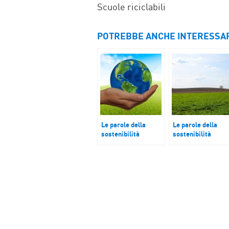
FACEBOOK
TWITTER
WHATSAP
MAIL
Scuole riciclabili
POTREBBE ANCHE INTERESSA
Le parole della
Le parole della
sostenibilità
sostenibilità
Città
Cambiamento
climatico