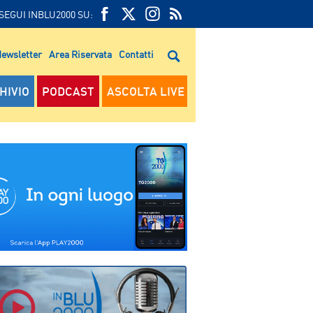
SEGUI INBLU2000 SU:
FEED
FACEBOOK
TWITTER
FEED
RSS
ewsletter
Area Riservata
Contatti
RSS
HIVIO
PODCAST
ASCOLTA LIVE