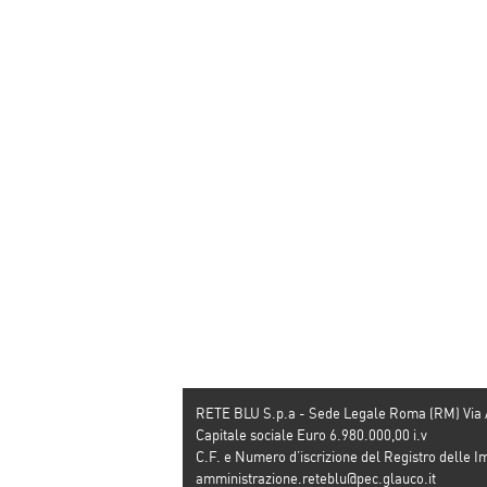
RETE BLU S.p.a - Sede Legale Roma (RM) Via
Capitale sociale Euro 6.980.000,00 i.v
C.F. e Numero d’iscrizione del Registro dell
amministrazione.reteblu@pec.glauco.it