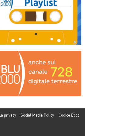
la privacy
Social Media Policy
Codice Etico