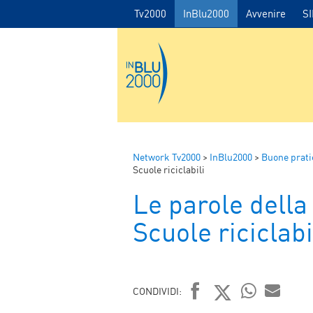
Tv2000
InBlu2000
Avvenire
S
Network Tv2000
>
InBlu2000
>
Buone prati
Scuole riciclabili
Le parole della 
Scuole riciclabi
CONDIVIDI: