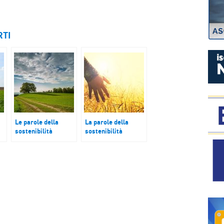
P
RTI
Le parole della
La parole della
sostenibilità
sostenibilità
Pioggia
Isole di calore