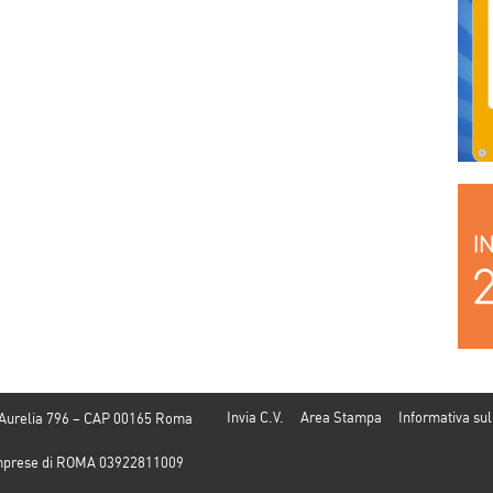
Invia C.V.
Area Stampa
Informativa sul
 Aurelia 796 – CAP 00165 Roma
e Imprese di ROMA 03922811009