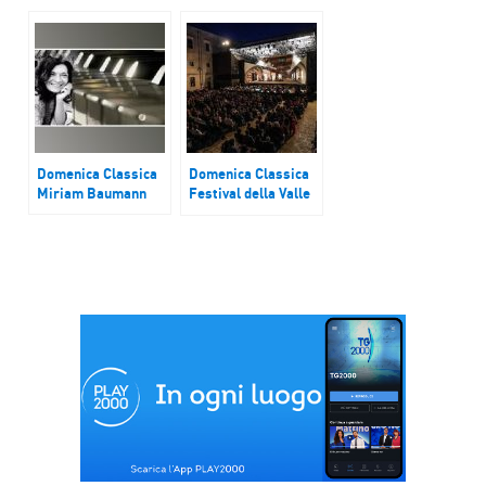
Domenica Classica
Domenica Classica
Miriam Baumann
Festival della Valle
d’Itria