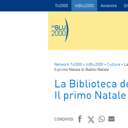
Tv2000
InBlu2000
Avvenire
S
Network Tv2000
>
InBlu2000
>
Culture
>
La
Il primo Natale di Babbo Natale
La Biblioteca d
Il primo Natale
CONDIVIDI: