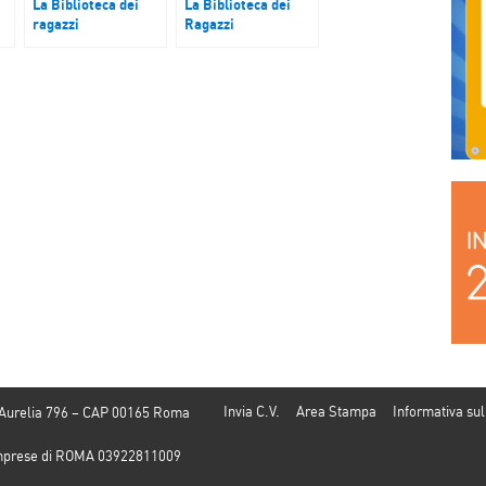
La Biblioteca dei
La Biblioteca dei
ragazzi
Ragazzi
Paper Manzoni
L’ultima estate coi
dischi volanti
Invia C.V.
Area Stampa
Informativa sul
 Aurelia 796 – CAP 00165 Roma
e Imprese di ROMA 03922811009