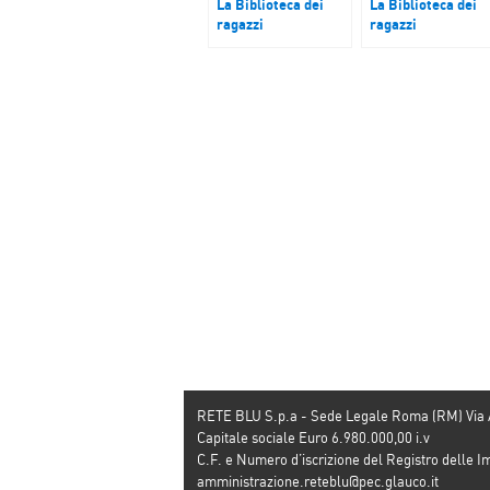
La Biblioteca dei
La Biblioteca dei
ragazzi
ragazzi
Il libro bugiardo
Camici bianchi di
zucchero filato
RETE BLU S.p.a - Sede Legale Roma (RM) Via
Capitale sociale Euro 6.980.000,00 i.v
C.F. e Numero d’iscrizione del Registro dell
amministrazione.reteblu@pec.glauco.it