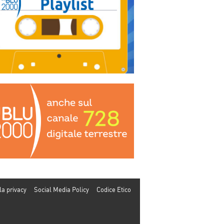
la privacy
Social Media Policy
Codice Etico