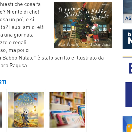
P
hiesti che cosa fa
e? Niente di che!
osa un po’, e si
to? I suoi amici elfi
ta una giornata
zze e regali.
so, ma poi ci
 Babbo Natale” è stato scritto e illustrato da
Sara Ragusa.
RTI