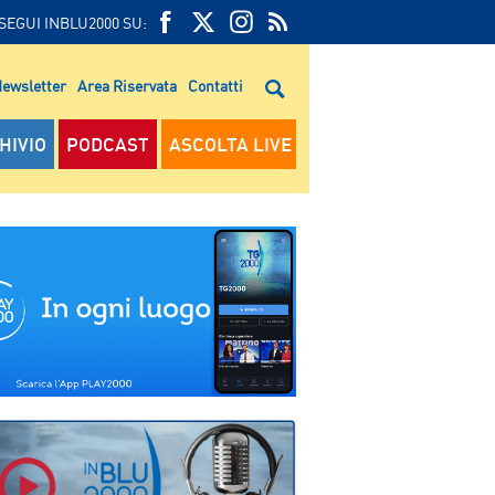
SEGUI INBLU2000 SU:
FEED
FACEBOOK
TWITTER
FEED
RSS
ewsletter
Area Riservata
Contatti
RSS
HIVIO
PODCAST
ASCOLTA LIVE