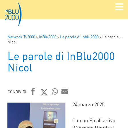
Network Tv2000
>
InBlu2000
>
Le parole di Inblu2000
>
Le parole di InBlu2000
Nicol
Le parole di InBlu2000
Nicol
CONDIVIDI:
FACEBOOK
TWITTER
WHATSAPP
MAIL
24 marzo 2025
Con un Ep all’attivo
(Giornate Umide il