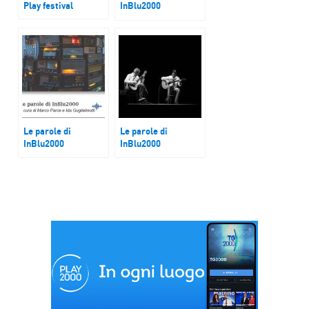
Play festival
InBlu2000
Renato Cursi, nuovo
direttore generale
di Salesiani per il
Sociale
Le parole di
Le parole di
InBlu2000
InBlu2000
Genova per voi
“Premio Angelo
Gilardino”