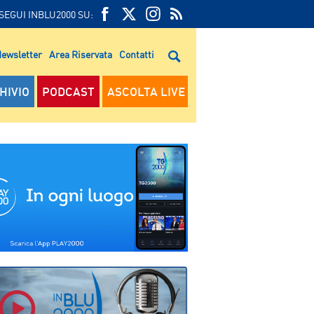
SEGUI INBLU2000 SU:
FEED
FACEBOOK
TWITTER
FEED
RSS
ewsletter
Area Riservata
Contatti
RSS
HIVIO
PODCAST
ASCOLTA LIVE