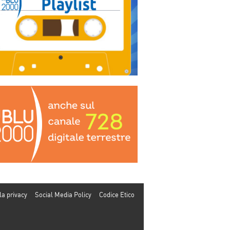
la privacy
Social Media Policy
Codice Etico