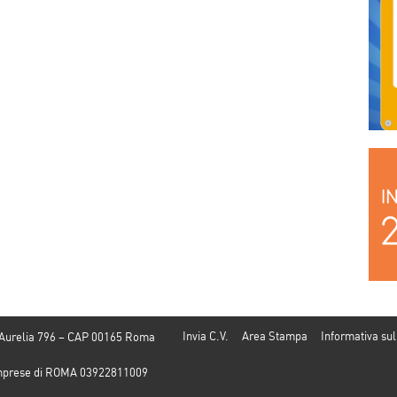
Invia C.V.
Area Stampa
Informativa sul
 Aurelia 796 – CAP 00165 Roma
e Imprese di ROMA 03922811009