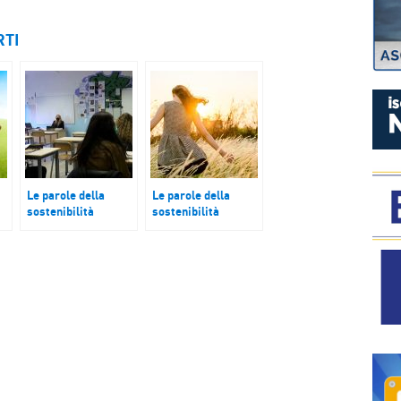
P
RTI
Le parole della
Le parole della
sostenibilità
sostenibilità
La scuola
Materie prime