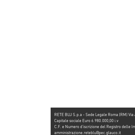
RETE BLU S.p.a - Sede Legale Roma (RM) Via
Capitale sociale Euro 6.980.000,00 i.v
C.F. e Numero d’iscrizione del Registro dell
amministrazione.reteblu@pec.glauco.it