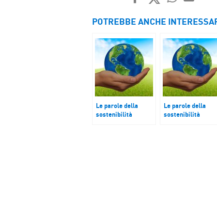
FACEBOOK
TWITTER
WHATSAP
MAIL
POTREBBE ANCHE INTERESSA
Le parole della
Le parole della
sostenibilità
sostenibilità
Disastri climatici
Mare e cultura