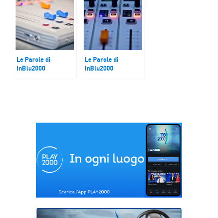
Le Parole di
Le Parole di
InBlu2000
InBlu2000
“Spaesaggi
“Kid Design Week”
Festival”
a Terni