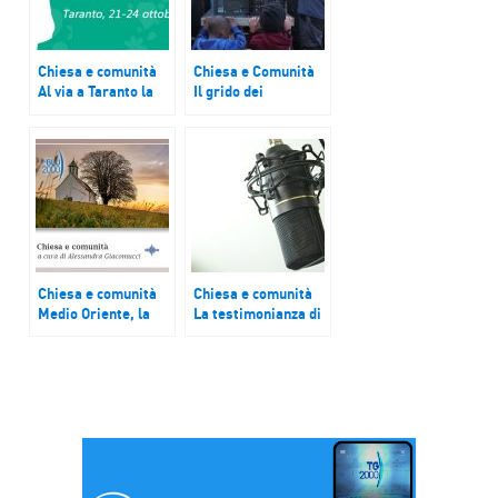
Chiesa e comunità
Chiesa e Comunità
Al via a Taranto la
Il grido dei
49° Settimana
migranti, della
sociale dei cattolici
terra, dei poveri
italiani
Chiesa e comunità
Chiesa e comunità
Medio Oriente, la
La testimonianza di
tregua slitta a
padre Jalloun da
venerdì, incontro
Aleppo: “Natale è
del Papa con
andato benissimo!”
israeliani e
palestinesi