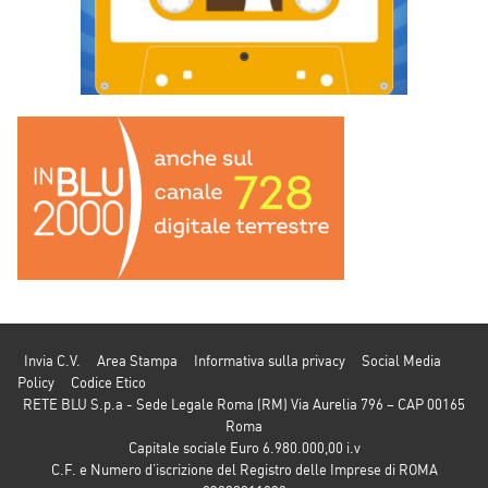
Invia C.V.
Area Stampa
Informativa sulla privacy
Social Media
Policy
Codice Etico
RETE BLU S.p.a - Sede Legale Roma (RM) Via Aurelia 796 – CAP 00165
Roma
Capitale sociale Euro 6.980.000,00 i.v
C.F. e Numero d’iscrizione del Registro delle Imprese di ROMA