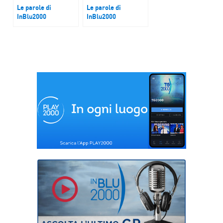
Le parole di
Le parole di
InBlu2000
InBlu2000
Città Creative
Paolo Benvegnù
UNESCO, la
candidatura di
Castelbuono