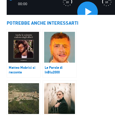
POTREBBE ANCHE INTERESSARTI
Matteo Mobrici si
Le Parole di
racconta
InBlu2000
tra calcio e musica
Anastasio racconta
Mielemedicina