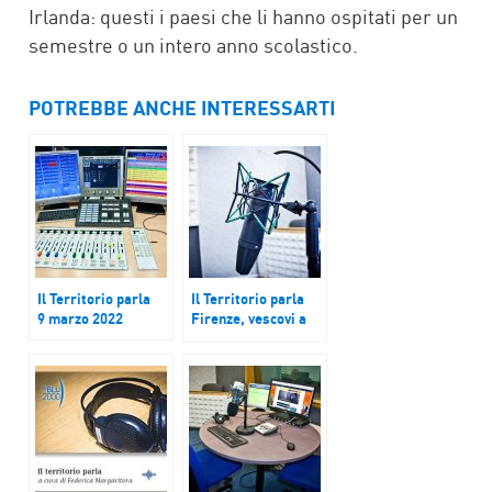
Irlanda: questi i paesi che li hanno ospitati per un
semestre o un intero anno scolastico.
POTREBBE ANCHE INTERESSARTI
Il Territorio parla
Il Territorio parla
9 marzo 2022
Firenze, vescovi a
convegno su suicidio
assistito; Rimini,
mostra, Una vita
contro la mafia;
Lombardia, +17% le
aggressioni a
personale sanitario