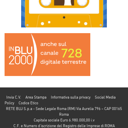
Invia C.V.
Area Stampa
Informativa sulla privacy
Social Media
Policy
Codice Etico
RETE BLU S.p.a - Sede Legale Roma (RM) Via Aurelia 796 – CAP 00165
Roma
Capitale sociale Euro 6.980.000,00 i.v
C.F. e Numero d’iscrizione del Registro delle Imprese di ROMA