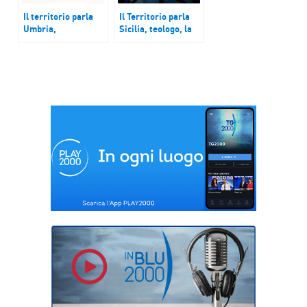
Il territorio parla
Il Territorio parla
Umbria,
Sicilia, teologo, la
prevenzione stress
linea di Francesco
da lavoro; Puglia,
va seguita; Como,
pace: da Brindisi al
2a rassegna cinema
Medio Oriente;
interreligioso;
Saronno, elezioni, i
Varese, petizione
cattolici si
per il Grand Hotel
confrontano
del Campo dei Fiori