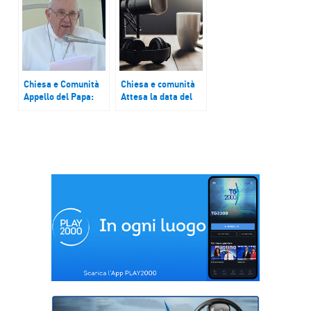
sempre peggio”
e l’intelligenza
artificiale
Chiesa e Comunità
Chiesa e comunità
Appello del Papa:
Attesa la data del
viviamo un Natale
conclave. Parolin:
più sobrio con nel
eredità di
cuore l’Ucraina
Francesco diventi
vita vissuta