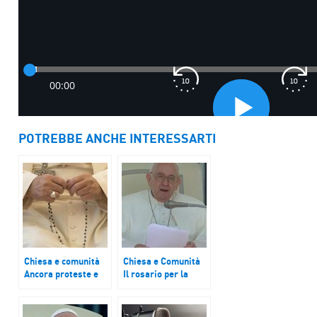
POTREBBE ANCHE INTERESSARTI
Chiesa e comunità
Chiesa e Comunità
Ancora proteste e
Il rosario per la
repressione in
pace con la
Myanmar, sacerdote
comunità ucraina
birmano: “Qui è
genovese. Un prete