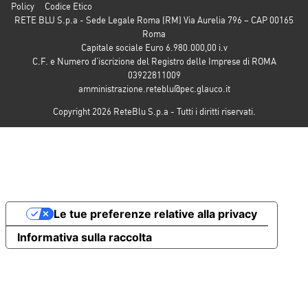
Policy
Codice Etico
RETE BLU S.p.a - Sede Legale Roma (RM) Via Aurelia 796 – CAP 00165
Roma
Capitale sociale Euro 6.980.000,00 i.v
C.F. e Numero d’iscrizione del Registro delle Imprese di ROMA
03922811009
amministrazione.reteblu@pec.glauco.it
Copyright 2026 ReteBlu S.p.a - Tutti i diritti riservati.
Le tue preferenze relative alla privacy
Informativa sulla raccolta