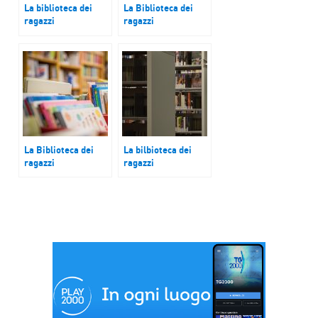
La biblioteca dei
La Biblioteca dei
ragazzi
ragazzi
Diario di un sogno
Anna, la meno 40
possibile
La Biblioteca dei
La bilbioteca dei
ragazzi
ragazzi
Ryunio Teen
Le vertigini dello
stambecco