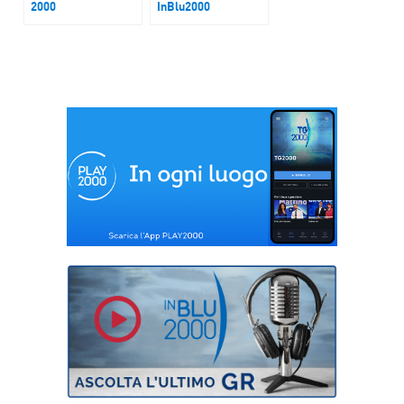
2000
InBlu2000
Gobbi si racconta
“I sogni di Don
Bosco” di Cerignola