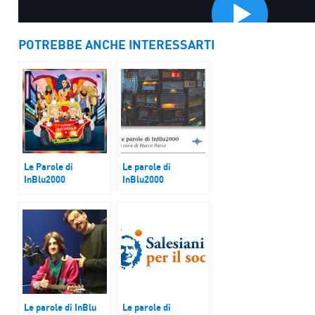
POTREBBE ANCHE INTERESSARTI
Le Parole di
Le parole di
InBlu2000
InBlu2000
Future Memorabilia
“Stiamo tutti ben
degli Oliver Onions
calmi”, Luca
Madonia
Le parole di InBlu
Le parole di