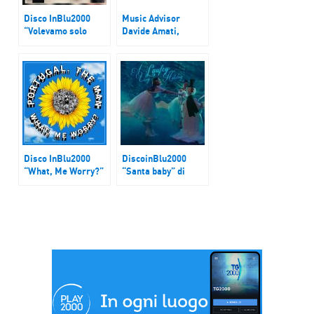
Disco InBlu2000
Music Advisor
“Volevamo solo
Davide Amati,
essere felici” di
Ganoona, Deka,
Francesco Gabbani
Freak Show
Disco InBlu2000
DiscoinBlu2000
“What, Me Worry?”
“Santa baby” di
dei Portugal. The
Laufey
Man